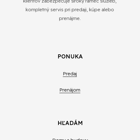
klientov zabezpečuje široký rámec služieb,
kompletný servis pri predaji, kúpe alebo
prenájme.
PONUKA
Predaj
Prenájom
HĽADÁM