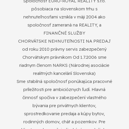
Spoločnosť EURO-ROYAL REALITY s.r.o.
pôsobiaca na slovenskom trhu s
nehnuteľnosťami vznikla v máji 2004 ako
spoločnosť zameraná na REALITY, a
FINANČNÉ SLUŽBY
CHORVÁTSKE NEHNUTEľNOSTI NA PREDAJ
od roku 2010 právny servis zabezpečený
Chorvátskym právnikom Od 1.7.2006 sme
riadnym členom NARKS (Národnej asociácie
realitných kancelárií Slovenska)
Sme stabilná spoločnosť ponúkajúca pracovné
príležitosti pre ambicióznych ľudí. Hlavná
činnosť spočíva v zabezpečení vlastného
bývania pre privátnych klientov,
sprostredkovanie predaja a kúpy bytov,
rodinných domov, chát a pozemkov. Pre