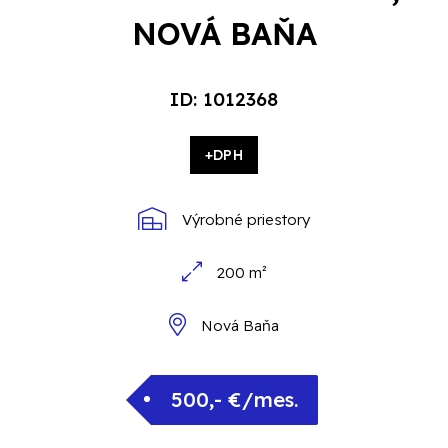
NOVÁ BAŇA
ID: 1012368
+DPH
Výrobné priestory
200 m²
Nová Baňa
500,- €/mes.