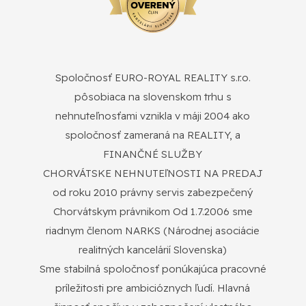
Spoločnosť EURO-ROYAL REALITY s.r.o.
pôsobiaca na slovenskom trhu s
nehnuteľnosťami vznikla v máji 2004 ako
spoločnosť zameraná na REALITY, a
FINANČNÉ SLUŽBY
CHORVÁTSKE NEHNUTEľNOSTI NA PREDAJ
od roku 2010 právny servis zabezpečený
Chorvátskym právnikom Od 1.7.2006 sme
riadnym členom NARKS (Národnej asociácie
realitných kancelárií Slovenska)
Sme stabilná spoločnosť ponúkajúca pracovné
príležitosti pre ambicióznych ľudí. Hlavná