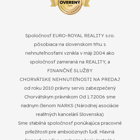
Spoločnosť EURO-ROYAL REALITY s.r.o.
pôsobiaca na slovenskom trhu s
nehnuteľnosťami vznikla v máji 2004 ako
spoločnosť zameraná na REALITY, a
FINANČNÉ SLUŽBY
CHORVÁTSKE NEHNUTEľNOSTI NA PREDAJ
od roku 2010 právny servis zabezpečený
Chorvátskym právnikom Od 1.7.2006 sme
riadnym členom NARKS (Národnej asociácie
realitných kancelárií Slovenska)
Sme stabilná spoločnosť ponúkajúca pracovné
príležitosti pre ambicióznych ľudí. Hlavná