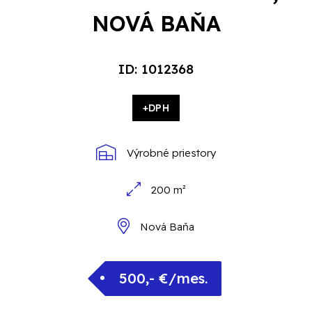
NOVÁ BAŇA
ID: 1012368
+DPH
Výrobné priestory
200 m²
Nová Baňa
500,- €/mes.