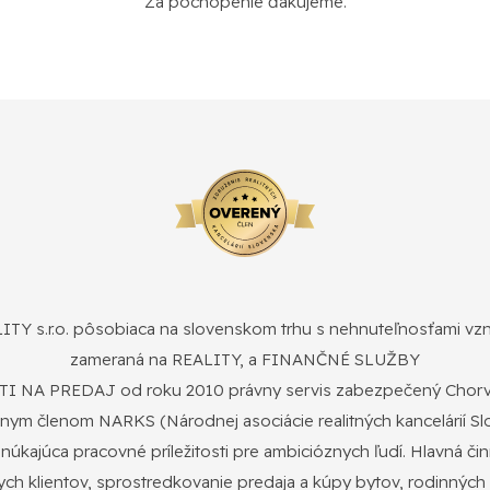
Za pochopenie ďakujeme.
 s.r.o. pôsobiaca na slovenskom trhu s nehnuteľnosťami vzni
zameraná na REALITY, a FINANČNÉ SLUŽBY
A PREDAJ od roku 2010 právny servis zabezpečený Chorvá
nym členom NARKS (Národnej asociácie realitných kancelárií S
úkajúca pracovné príležitosti pre ambicióznych ľudí. Hlavná č
nych klientov, sprostredkovanie predaja a kúpy bytov, rodinnýc