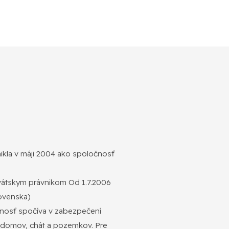
kla v máji 2004 ako spoločnosť
tskym právnikom Od 1.7.2006
lovenska)
innosť spočíva v zabezpečení
h domov, chát a pozemkov. Pre