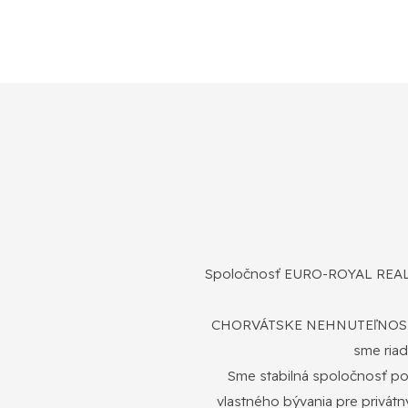
Spoločnosť EURO-ROYAL REALITY
CHORVÁTSKE NEHNUTEľNOSTI N
sme riad
Sme stabilná spoločnosť pon
vlastného bývania pre privát