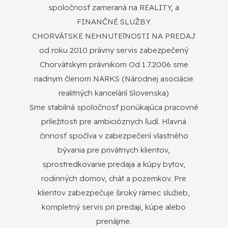
spoločnosť zameraná na REALITY, a
FINANČNÉ SLUŽBY
CHORVÁTSKE NEHNUTEľNOSTI NA PREDAJ
od roku 2010 právny servis zabezpečený
Chorvátskym právnikom Od 1.7.2006 sme
riadnym členom NARKS (Národnej asociácie
realitných kancelárií Slovenska)
Sme stabilná spoločnosť ponúkajúca pracovné
príležitosti pre ambicióznych ľudí. Hlavná
činnosť spočíva v zabezpečení vlastného
bývania pre privátnych klientov,
sprostredkovanie predaja a kúpy bytov,
rodinných domov, chát a pozemkov. Pre
klientov zabezpečuje široký rámec služieb,
kompletný servis pri predaji, kúpe alebo
prenájme.