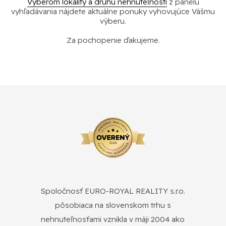
Výberom lokality a druhu nehnuteľnosti
z panelu
vyhľadávania nájdete aktuálne ponuky vyhovujúce Vášmu
výberu.
Za pochopenie ďakujeme.
Spoločnosť EURO-ROYAL REALITY s.r.o.
pôsobiaca na slovenskom trhu s
nehnuteľnosťami vznikla v máji 2004 ako