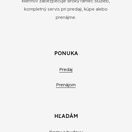
klientov zabezpečuje široký rámec služieb,
kompletný servis pri predaji, kúpe alebo
prenájme.
PONUKA
Predaj
Prenájom
HĽADÁM