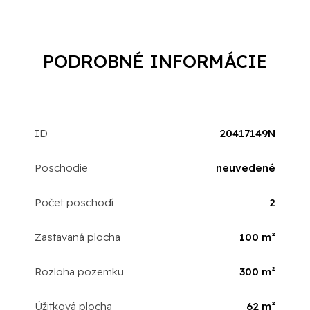
PODROBNÉ INFORMÁCIE
ID
20417149N
Poschodie
neuvedené
Počet poschodí
2
Zastavaná plocha
100 m²
Rozloha pozemku
300 m²
Úžitková plocha
62 m²