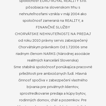
Spoločnosť EURO-ROYAL REALITY s.r.o.
pôsobiaca na slovenskom trhu s
nehnuteľnosťami vznikla v máji 2004 ako
spoločnosť zameraná na REALITY, a
FINANČNÉ SLUŽBY
CHORVÁTSKE NEHNUTEľNOSTI NA PREDAJ
od roku 2010 právny servis zabezpečený
Chorvátskym právnikom Od 1.7.2006 sme
riadnym členom NARKS (Národnej asociácie
realitných kancelárií Slovenska)
Sme stabilná spoločnosť ponúkajúca pracovné
príležitosti pre ambicióznych ľudí. Hlavná
činnosť spočíva v zabezpečení vlastného
bývania pre privátnych klientov,
sprostredkovanie predaja a kúpy bytov,
rodinných domov, chát a pozemkov. Pre