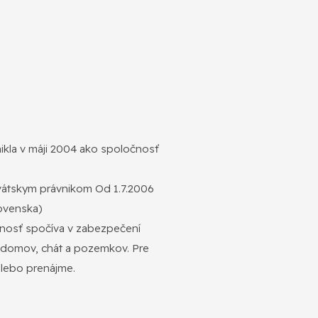
kla v máji 2004 ako spoločnosť
tskym právnikom Od 1.7.2006
lovenska)
innosť spočíva v zabezpečení
h domov, chát a pozemkov. Pre
alebo prenájme.