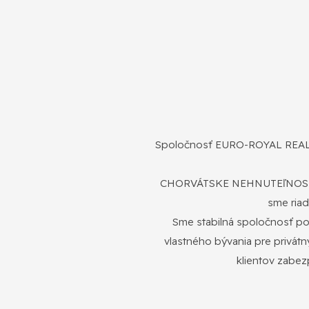
Spoločnosť EURO-ROYAL REALITY
CHORVÁTSKE NEHNUTEľNOSTI N
sme riad
Sme stabilná spoločnosť pon
vlastného bývania pre privát
klientov zabez