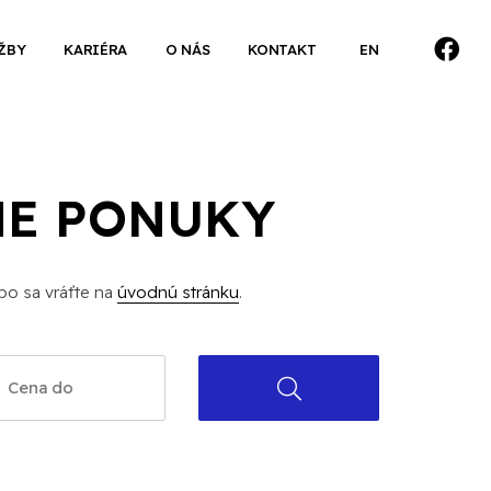
ŽBY
KARIÉRA
O NÁS
KONTAKT
EN
NE PONUKY
bo sa vráťte na
úvodnú stránku
.