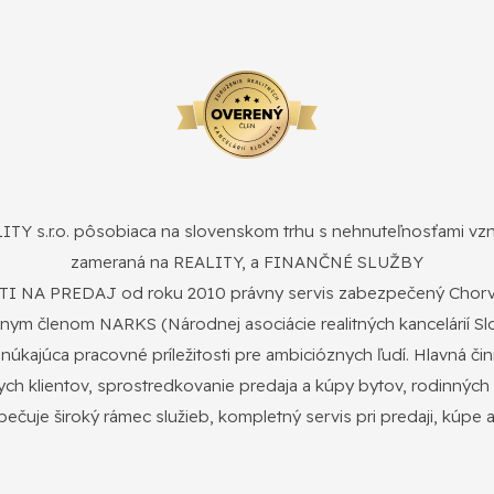
 s.r.o. pôsobiaca na slovenskom trhu s nehnuteľnosťami vzni
zameraná na REALITY, a FINANČNÉ SLUŽBY
A PREDAJ od roku 2010 právny servis zabezpečený Chorvá
nym členom NARKS (Národnej asociácie realitných kancelárií S
úkajúca pracovné príležitosti pre ambicióznych ľudí. Hlavná č
nych klientov, sprostredkovanie predaja a kúpy bytov, rodinnýc
pečuje široký rámec služieb, kompletný servis pri predaji, kúpe 