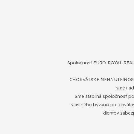
Spoločnosť EURO-ROYAL REALITY
CHORVÁTSKE NEHNUTEľNOSTI N
sme riad
Sme stabilná spoločnosť pon
vlastného bývania pre privát
klientov zabez