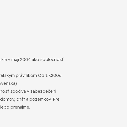
kla v máji 2004 ako spoločnosť
tskym právnikom Od 1.7.2006
lovenska)
innosť spočíva v zabezpečení
h domov, chát a pozemkov. Pre
alebo prenájme.