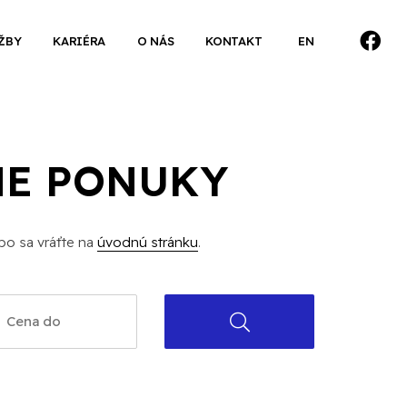
ŽBY
KARIÉRA
O NÁS
KONTAKT
EN
NE PONUKY
bo sa vráťte na
úvodnú stránku
.