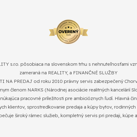
 s.r.o. pôsobiaca na slovenskom trhu s nehnuteľnosťami vzni
zameraná na REALITY, a FINANČNÉ SLUŽBY
A PREDAJ od roku 2010 právny servis zabezpečený Chorvá
nym členom NARKS (Národnej asociácie realitných kancelárií S
úkajúca pracovné príležitosti pre ambicióznych ľudí. Hlavná č
nych klientov, sprostredkovanie predaja a kúpy bytov, rodinnýc
pečuje široký rámec služieb, kompletný servis pri predaji, kúpe 