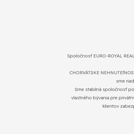
Spoločnosť EURO-ROYAL REALITY
CHORVÁTSKE NEHNUTEľNOSTI N
sme riad
Sme stabilná spoločnosť pon
vlastného bývania pre privát
klientov zabez