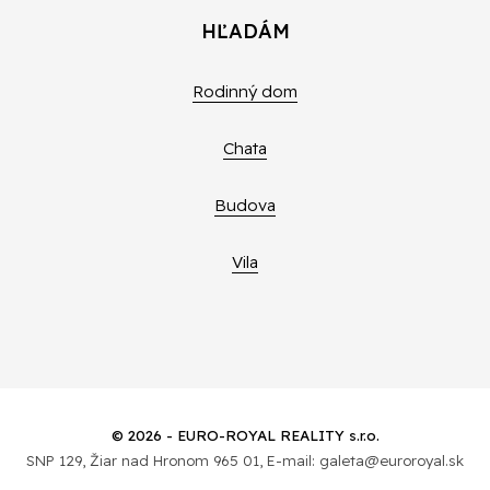
HĽADÁM
Rodinný dom
Chata
Budova
Vila
© 2026 - EURO-ROYAL REALITY s.r.o.
SNP 129, Žiar nad Hronom 965 01, E-mail: galeta@euroroyal.sk