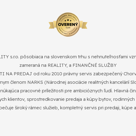
 s.r.o. pôsobiaca na slovenskom trhu s nehnuteľnosťami vzni
zameraná na REALITY, a FINANČNÉ SLUŽBY
A PREDAJ od roku 2010 právny servis zabezpečený Chorvá
nym členom NARKS (Národnej asociácie realitných kancelárií S
úkajúca pracovné príležitosti pre ambicióznych ľudí. Hlavná č
nych klientov, sprostredkovanie predaja a kúpy bytov, rodinnýc
pečuje široký rámec služieb, kompletný servis pri predaji, kúpe 