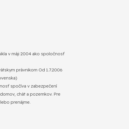
kla v máji 2004 ako spoločnosť
tskym právnikom Od 1.7.2006
lovenska)
innosť spočíva v zabezpečení
h domov, chát a pozemkov. Pre
alebo prenájme.