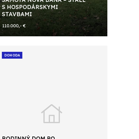
S HOSPODÁRSKYMI
STAVBAMI
110.000,- €
DOHODA
RODINNÝ DOM PO