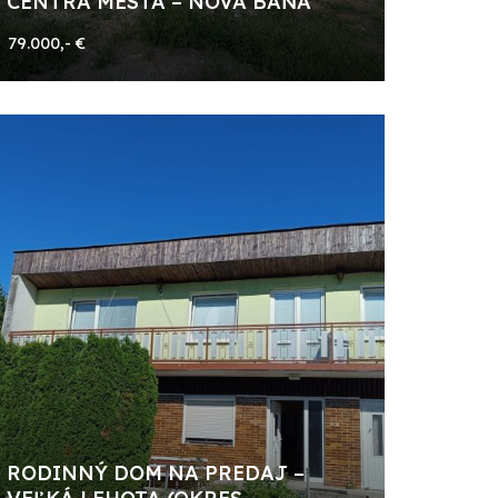
CENTRA MESTA – NOVÁ BAŇA
79.000,- €
RODINNÝ DOM NA PREDAJ –