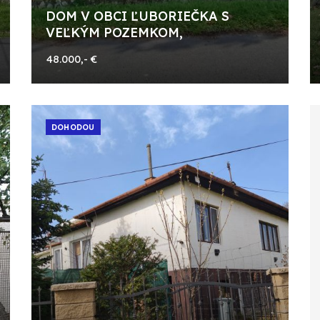
DOM V OBCI ĽUBORIEČKA S
VEĽKÝM POZEMKOM,
48.000,- €
DOHODOU