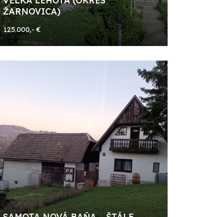
VEĽKÁ LEHOTA (OKRES
ŽARNOVICA)
125.000,- €
SAMOTA NOVÁ BAŇA – ŠTÁLE