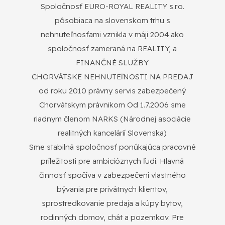
Spoločnosť EURO-ROYAL REALITY s.r.o.
pôsobiaca na slovenskom trhu s
nehnuteľnosťami vznikla v máji 2004 ako
spoločnosť zameraná na REALITY, a
FINANČNÉ SLUŽBY
CHORVÁTSKE NEHNUTEľNOSTI NA PREDAJ
od roku 2010 právny servis zabezpečený
Chorvátskym právnikom Od 1.7.2006 sme
riadnym členom NARKS (Národnej asociácie
realitných kancelárií Slovenska)
Sme stabilná spoločnosť ponúkajúca pracovné
príležitosti pre ambicióznych ľudí. Hlavná
činnosť spočíva v zabezpečení vlastného
bývania pre privátnych klientov,
sprostredkovanie predaja a kúpy bytov,
rodinných domov, chát a pozemkov. Pre