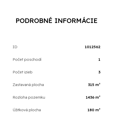
PODROBNÉ INFORMÁCIE
ID
1012562
Počet poschodí
1
Počet izieb
3
Zastavaná plocha
315 m²
Rozloha pozemku
1436 m²
Úžitková plocha
180 m²