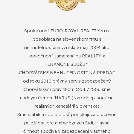
Spoločnosť EURO-ROYAL REALITY s.r.o.
pôsobiaca na slovenskom trhu s
nehnuteľnosťami vznikla v máji 2004 ako
spoločnosť zameraná na REALITY, a
FINANČNÉ SLUŽBY
CHORVÁTSKE NEHNUTEľNOSTI NA PREDAJ
od roku 2010 právny servis zabezpečený
Chorvátskym právnikom Od 1.7.2006 sme
riadnym členom NARKS (Národnej asociácie
realitných kancelárií Slovenska)
Sme stabilná spoločnosť ponúkajúca pracovné
príležitosti pre ambicióznych ľudí. Hlavná
činnosť spočíva v zabezpečení vlastného