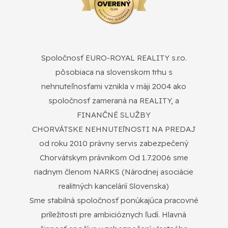
Spoločnosť EURO-ROYAL REALITY s.r.o.
pôsobiaca na slovenskom trhu s
nehnuteľnosťami vznikla v máji 2004 ako
spoločnosť zameraná na REALITY, a
FINANČNÉ SLUŽBY
CHORVÁTSKE NEHNUTEľNOSTI NA PREDAJ
od roku 2010 právny servis zabezpečený
Chorvátskym právnikom Od 1.7.2006 sme
riadnym členom NARKS (Národnej asociácie
realitných kancelárií Slovenska)
Sme stabilná spoločnosť ponúkajúca pracovné
príležitosti pre ambicióznych ľudí. Hlavná