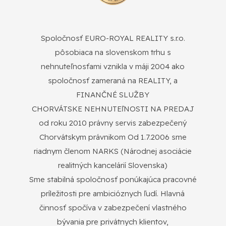
Spoločnosť EURO-ROYAL REALITY s.r.o.
pôsobiaca na slovenskom trhu s
nehnuteľnosťami vznikla v máji 2004 ako
spoločnosť zameraná na REALITY, a
FINANČNÉ SLUŽBY
CHORVÁTSKE NEHNUTEľNOSTI NA PREDAJ
od roku 2010 právny servis zabezpečený
Chorvátskym právnikom Od 1.7.2006 sme
riadnym členom NARKS (Národnej asociácie
realitných kancelárií Slovenska)
Sme stabilná spoločnosť ponúkajúca pracovné
príležitosti pre ambicióznych ľudí. Hlavná
činnosť spočíva v zabezpečení vlastného
bývania pre privátnych klientov,