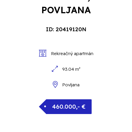
POVLJANA
ID: 20419120N
Rekreačný apartmán
93.04 m²
Povljana
460.000,- €