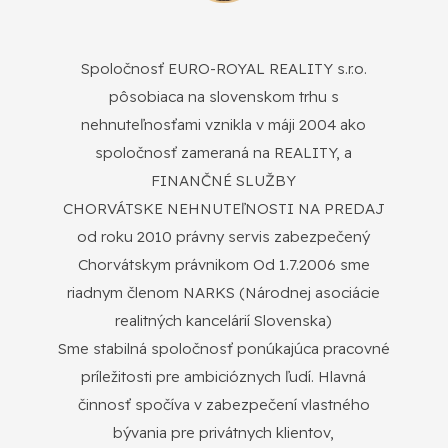
Spoločnosť EURO-ROYAL REALITY s.r.o.
pôsobiaca na slovenskom trhu s
nehnuteľnosťami vznikla v máji 2004 ako
spoločnosť zameraná na REALITY, a
FINANČNÉ SLUŽBY
CHORVÁTSKE NEHNUTEľNOSTI NA PREDAJ
od roku 2010 právny servis zabezpečený
Chorvátskym právnikom Od 1.7.2006 sme
riadnym členom NARKS (Národnej asociácie
realitných kancelárií Slovenska)
Sme stabilná spoločnosť ponúkajúca pracovné
príležitosti pre ambicióznych ľudí. Hlavná
činnosť spočíva v zabezpečení vlastného
bývania pre privátnych klientov,