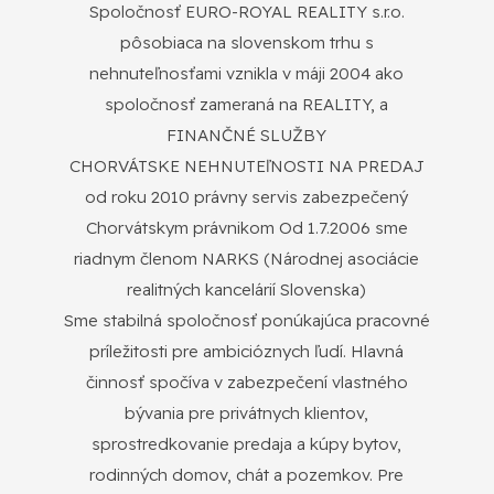
Spoločnosť EURO-ROYAL REALITY s.r.o.
pôsobiaca na slovenskom trhu s
nehnuteľnosťami vznikla v máji 2004 ako
spoločnosť zameraná na REALITY, a
FINANČNÉ SLUŽBY
CHORVÁTSKE NEHNUTEľNOSTI NA PREDAJ
od roku 2010 právny servis zabezpečený
Chorvátskym právnikom Od 1.7.2006 sme
riadnym členom NARKS (Národnej asociácie
realitných kancelárií Slovenska)
Sme stabilná spoločnosť ponúkajúca pracovné
príležitosti pre ambicióznych ľudí. Hlavná
činnosť spočíva v zabezpečení vlastného
bývania pre privátnych klientov,
sprostredkovanie predaja a kúpy bytov,
rodinných domov, chát a pozemkov. Pre