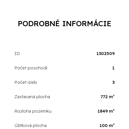
PODROBNÉ INFORMÁCIE
ID
1302509
Počet poschodí
1
Počet izieb
3
Zastavaná plocha
772 m²
Rozloha pozemku
1849 m²
Úžitková plocha
100 m²