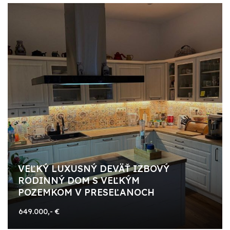
VEĽKÝ LUXUSNÝ DEVÄŤ IZBOVÝ
RODINNÝ DOM S VEĽKÝM
POZEMKOM V PRESEĽANOCH
649.000,- €