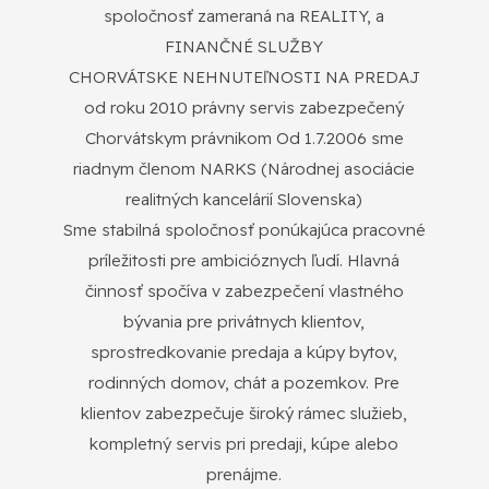
spoločnosť zameraná na REALITY, a
FINANČNÉ SLUŽBY
CHORVÁTSKE NEHNUTEľNOSTI NA PREDAJ
od roku 2010 právny servis zabezpečený
Chorvátskym právnikom Od 1.7.2006 sme
riadnym členom NARKS (Národnej asociácie
realitných kancelárií Slovenska)
Sme stabilná spoločnosť ponúkajúca pracovné
príležitosti pre ambicióznych ľudí. Hlavná
činnosť spočíva v zabezpečení vlastného
bývania pre privátnych klientov,
sprostredkovanie predaja a kúpy bytov,
rodinných domov, chát a pozemkov. Pre
klientov zabezpečuje široký rámec služieb,
kompletný servis pri predaji, kúpe alebo
prenájme.