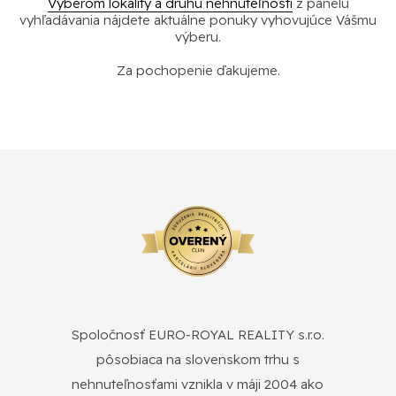
Výberom lokality a druhu nehnuteľnosti
z panelu
vyhľadávania nájdete aktuálne ponuky vyhovujúce Vášmu
výberu.
Za pochopenie ďakujeme.
Spoločnosť EURO-ROYAL REALITY s.r.o.
pôsobiaca na slovenskom trhu s
nehnuteľnosťami vznikla v máji 2004 ako